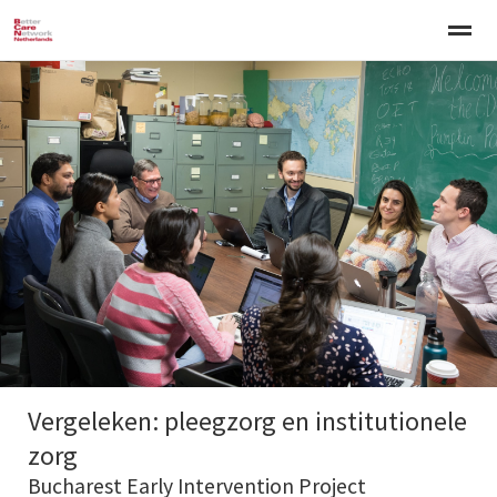
Welkom
Over BCNN
Werken met kinderen
Gezinsgerichte 
Home
Nieuws
Agenda
E-mail
Zo
Vergeleken: pleegzorg en institutionele
zorg
Bucharest Early Intervention Project