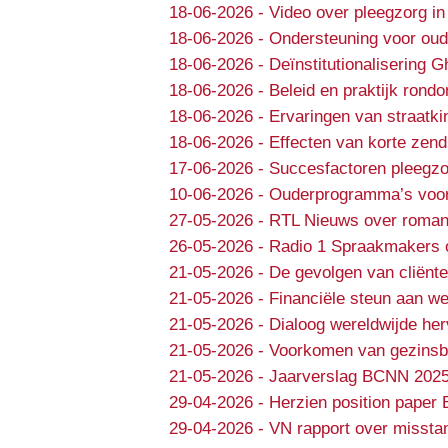
18-06-2026
-
Video over pleegzorg in
18-06-2026
-
Ondersteuning voor oud
18-06-2026
-
Deïnstitutionalisering 
18-06-2026
-
Beleid en praktijk rondo
18-06-2026
-
Ervaringen van straatki
18-06-2026
-
Effecten van korte zend
17-06-2026
-
Succesfactoren pleegzo
10-06-2026
-
Ouderprogramma’s voor e
27-05-2026
-
RTL Nieuws over roman
26-05-2026
-
Radio 1 Spraakmakers 
21-05-2026
-
De gevolgen van cliënte
21-05-2026
-
Financiële steun aan we
21-05-2026
-
Dialoog wereldwijde he
21-05-2026
-
Voorkomen van gezinsbr
21-05-2026
-
Jaarverslag BCNN 202
29-04-2026
-
Herzien position paper 
29-04-2026
-
VN rapport over missta