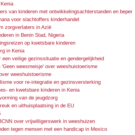
 Kenia
ers van kinderen met ontwikkelingsachterstanden en beper
Ghana voor slachtoffers kinderhandel
m zorgverlaters in Azië
nderen in Benin Stad, Nigeria
ingsreizen op kwetsbare kinderen
rg in Kenia
en veilige gezinssituatie en gendergelijkheid
 'Geen weesmeisje' over weeshuistoerisme
over weeshuistoerisme
lisme voor re-integratie en gezinsversterking
es- en kwetsbare kinderen in Kenia
rvorming van de jeugdzorg
euk en uithuisplaatsing in de EU
5
BCNN over vrijwilligerswerk in weeshuizen
nden tegen mensen met een handicap in Mexico