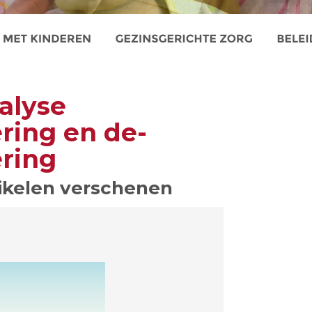
alyse
ering en de-
ering
tikelen verschenen