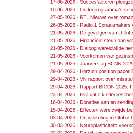
17-06-2026
-
Succesfactoren pleegzo
10-06-2026
-
Ouderprogramma’s voor e
27-05-2026
-
RTL Nieuws over roman
26-05-2026
-
Radio 1 Spraakmakers 
21-05-2026
-
De gevolgen van cliënte
21-05-2026
-
Financiële steun aan we
21-05-2026
-
Dialoog wereldwijde he
21-05-2026
-
Voorkomen van gezinsbr
21-05-2026
-
Jaarverslag BCNN 202
29-04-2026
-
Herzien position paper 
29-04-2026
-
VN rapport over missta
29-04-2026
-
Rapport BICON 2025: Fa
23-04-2026
-
Evaluatie kinderbesche
16-04-2026
-
Donaties aan en zendin
15-04-2026
-
Effecten wereldwijde b
03-04-2026
-
Ontwikkelingen Global 
30-03-2026
-
Neuroplasticiteit: veer