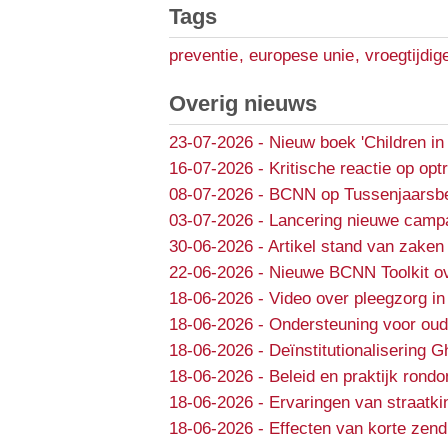
Tags
preventie
,
europese unie
,
vroegtijdig
Overig nieuws
23-07-2026
-
Nieuw boek 'Children in
16-07-2026
-
Kritische reactie op opt
08-07-2026
-
BCNN op Tussenjaarsbe
03-07-2026
-
Lancering nieuwe campa
30-06-2026
-
Artikel stand van zaken 
22-06-2026
-
Nieuwe BCNN Toolkit ov
18-06-2026
-
Video over pleegzorg in
18-06-2026
-
Ondersteuning voor oud
18-06-2026
-
Deïnstitutionalisering 
18-06-2026
-
Beleid en praktijk rondo
18-06-2026
-
Ervaringen van straatki
18-06-2026
-
Effecten van korte zend