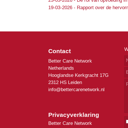
23-03-2026
-
De rol van opvoeding in
19-03-2026
-
Rapport over de hervorm
W
Contact
Better Care Network
Netherlands
Hooglandse Kerkgracht 17G
2312 HS Leiden
info@bettercarenetwork.nl
Privacyverklaring
Better Care Network