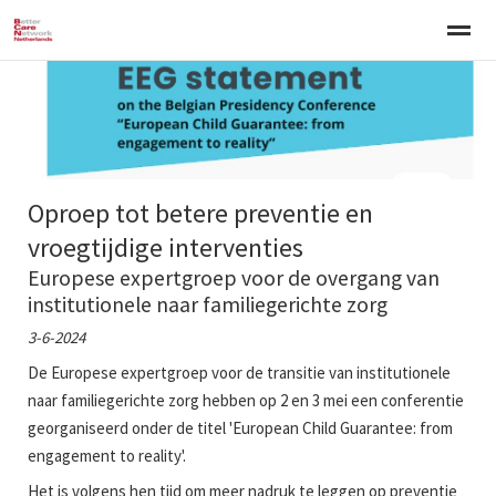
Welkom
Over BCNN
Werken met kinderen
Gezinsgerichte 
Home
Nieuws
Agenda
E-mail
Zo
Oproep tot betere preventie en
vroegtijdige interventies
Europese expertgroep voor de overgang van
institutionele naar familiegerichte zorg
3-6-2024
De Europese expertgroep voor de transitie van institutionele
naar familiegerichte zorg hebben op 2 en 3 mei een conferentie
georganiseerd onder de titel 'European Child Guarantee: from
engagement to reality'.
Het is volgens hen tijd om meer nadruk te leggen op preventie