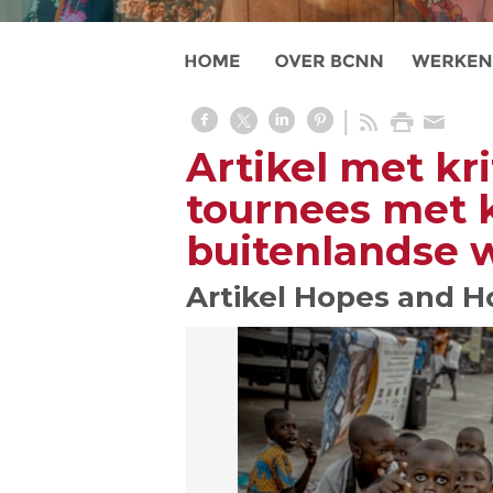
Artikel met kr
tournees met k
buitenlandse 
Artikel Hopes and H