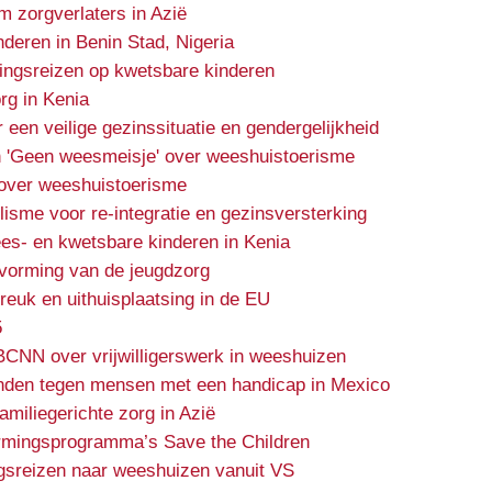
m zorgverlaters in Azië
nderen in Benin Stad, Nigeria
ingsreizen op kwetsbare kinderen
rg in Kenia
en veilige gezinssituatie en gendergelijkheid
 'Geen weesmeisje' over weeshuistoerisme
over weeshuistoerisme
lisme voor re-integratie en gezinsversterking
es- en kwetsbare kinderen in Kenia
rvorming van de jeugdzorg
euk en uithuisplaatsing in de EU
5
BCNN over vrijwilligerswerk in weeshuizen
nden tegen mensen met een handicap in Mexico
miliegerichte zorg in Azië
rmingsprogramma’s Save the Children
gsreizen naar weeshuizen vanuit VS