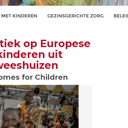
itiek op Europese
inderen uit
weeshuizen
omes for Children