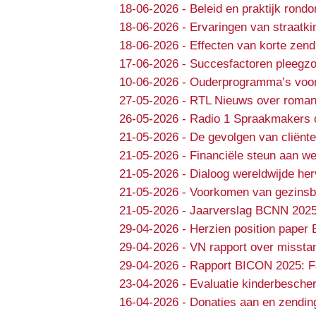
18-06-2026
-
Beleid en praktijk rondo
18-06-2026
-
Ervaringen van straatki
18-06-2026
-
Effecten van korte zend
17-06-2026
-
Succesfactoren pleegzo
10-06-2026
-
Ouderprogramma’s voor e
27-05-2026
-
RTL Nieuws over roman
26-05-2026
-
Radio 1 Spraakmakers 
21-05-2026
-
De gevolgen van cliënte
21-05-2026
-
Financiële steun aan we
21-05-2026
-
Dialoog wereldwijde he
21-05-2026
-
Voorkomen van gezinsbr
21-05-2026
-
Jaarverslag BCNN 202
29-04-2026
-
Herzien position paper 
29-04-2026
-
VN rapport over missta
29-04-2026
-
Rapport BICON 2025: Fa
23-04-2026
-
Evaluatie kinderbesche
16-04-2026
-
Donaties aan en zendin