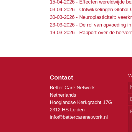
15-04-2026
-
Effecten wereldwijde b
03-04-2026
-
Ontwikkelingen Global 
30-03-2026
-
Neuroplasticiteit: veer
23-03-2026
-
De rol van opvoeding in
19-03-2026
-
Rapport over de hervorm
W
Contact
Better Care Network
Netherlands
Hooglandse Kerkgracht 17G
2312 HS Leiden
info@bettercarenetwork.nl