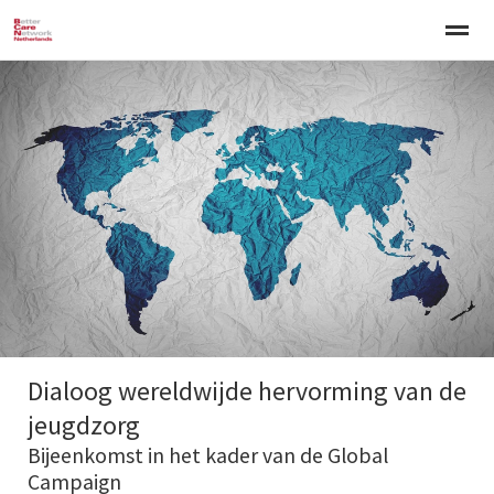
Welkom
Over BCNN
Werken met kinderen
Gezinsgerichte 
Home
Nieuws
Agenda
E-mail
Zo
Dialoog wereldwijde hervorming van de
jeugdzorg
Bijeenkomst in het kader van de Global
Campaign