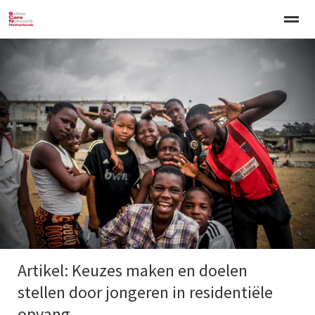
Welkom
Over BCNN
Werken met kinderen
Gezinsgerichte 
Home
Nieuws
Agenda
E-mail
Zo
Artikel: Keuzes maken en doelen
stellen door jongeren in residentiële
opvang