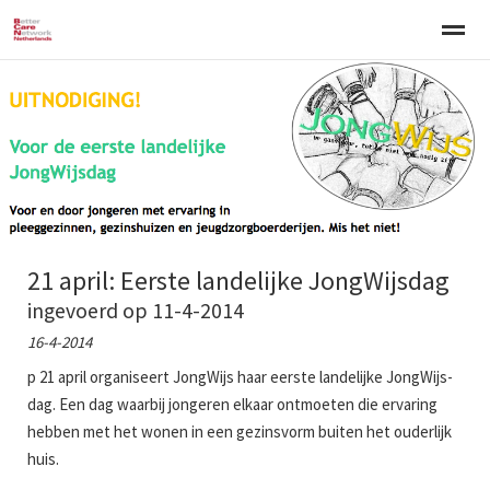
Welkom
Over BCNN
Werken met kinderen
Gezinsgerichte 
Home
Nieuws
Agenda
E-mail
Zo
21 april: Eerste landelijke JongWijsdag
ingevoerd op 11-4-2014
16-4-2014
p 21 april organiseert JongWijs haar eerste landelijke JongWijs-
dag. Een dag waarbij jongeren elkaar ontmoeten die ervaring
hebben met het wonen in een gezinsvorm buiten het ouderlijk
huis.