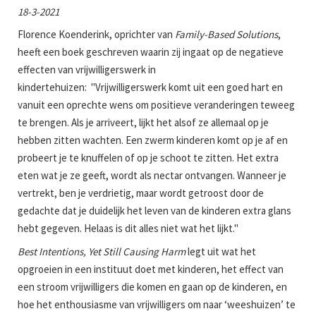
18-3-2021
Florence Koenderink, oprichter van
Family-Based Solutions
,
heeft een boek geschreven waarin zij ingaat op de negatieve
effecten van vrijwilligerswerk in
kindertehuizen: "Vrijwilligerswerk komt uit een goed hart en
vanuit een oprechte wens om positieve veranderingen teweeg
te brengen. Als je arriveert, lijkt het alsof ze allemaal op je
hebben zitten wachten. Een zwerm kinderen komt op je af en
probeert je te knuffelen of op je schoot te zitten. Het extra
eten wat je ze geeft, wordt als nectar ontvangen. Wanneer je
vertrekt, ben je verdrietig, maar wordt getroost door de
gedachte dat je duidelijk het leven van de kinderen extra glans
hebt gegeven. Helaas is dit alles niet wat het lijkt."
Best Intentions, Yet Still Causing Harm
legt uit wat het
opgroeien in een instituut doet met kinderen, het effect van
een stroom vrijwilligers die komen en gaan op de kinderen, en
hoe het enthousiasme van vrijwilligers om naar ‘weeshuizen’ te