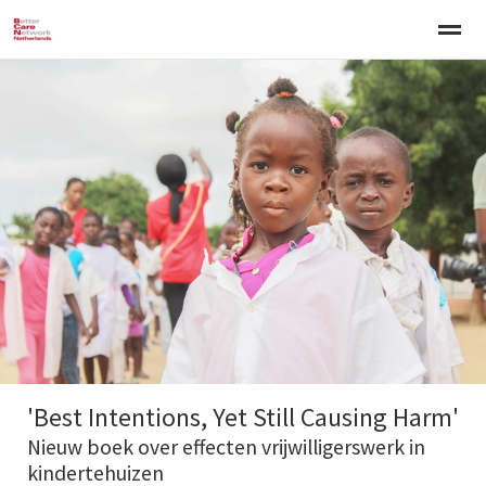
Welkom
Over BCNN
Werken met kinderen
Gezinsgerichte 
Home
Nieuws
Agenda
E-mail
Zo
'Best Intentions, Yet Still Causing Harm'
Nieuw boek over effecten vrijwilligerswerk in
kindertehuizen