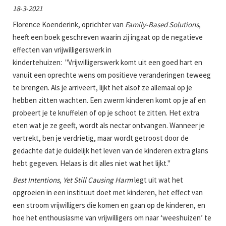
18-3-2021
Florence Koenderink, oprichter van
Family-Based Solutions
,
heeft een boek geschreven waarin zij ingaat op de negatieve
effecten van vrijwilligerswerk in
kindertehuizen: "Vrijwilligerswerk komt uit een goed hart en
vanuit een oprechte wens om positieve veranderingen teweeg
te brengen. Als je arriveert, lijkt het alsof ze allemaal op je
hebben zitten wachten. Een zwerm kinderen komt op je af en
probeert je te knuffelen of op je schoot te zitten. Het extra
eten wat je ze geeft, wordt als nectar ontvangen. Wanneer je
vertrekt, ben je verdrietig, maar wordt getroost door de
gedachte dat je duidelijk het leven van de kinderen extra glans
hebt gegeven. Helaas is dit alles niet wat het lijkt."
Best Intentions, Yet Still Causing Harm
legt uit wat het
opgroeien in een instituut doet met kinderen, het effect van
een stroom vrijwilligers die komen en gaan op de kinderen, en
hoe het enthousiasme van vrijwilligers om naar ‘weeshuizen’ te