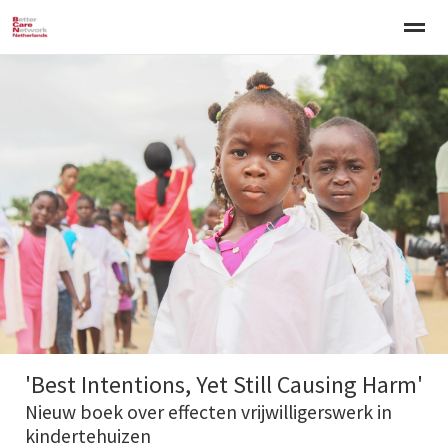
Welkom
Over BCNN
Werken met kinderen
Gezinsgerichte 
Home
Nieuws
Agenda
E-mail
Zo
'Best Intentions, Yet Still Causing Harm'
Nieuw boek over effecten vrijwilligerswerk in
kindertehuizen