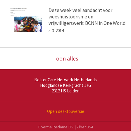
Deze week veel aandacht voor
weeshuistoerisme en
vrijwilligerswerk: BCNN in One World
5-3-2014
Toon alles
Better Care Network Netherlands
Hooglandse Kerkgracht 17G
2312 HS
Leiden
Open desktopversie
Boerma Reclame B.V. |
Ziber DS4