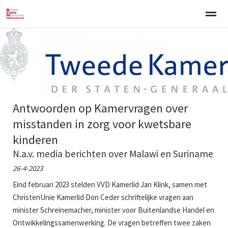
Welkom
Over BCNN
Werken met kinderen
Gezinsgerichte 
Home
Nieuws
Agenda
E-mail
Zo
Antwoorden op Kamervragen over
misstanden in zorg voor kwetsbare
kinderen
N.a.v. media berichten over Malawi en Suriname
26-4-2023
Eind februari 2023 stelden VVD Kamerlid Jan Klink, samen met
ChristenUnie Kamerlid Don Ceder schriftelijke vragen aan
minister Schreinemacher, minister voor Buitenlandse Handel en
Ontwikkelingssamenwerking. De vragen betreffen twee zaken